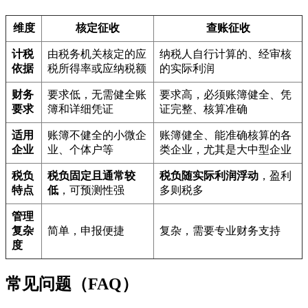
维度
核定征收
查账征收
计税
由税务机关核定的应
纳税人自行计算的、经审核
依据
税所得率或应纳税额
的实际利润
财务
要求低，无需健全账
要求高，必须账簿健全、凭
要求
簿和详细凭证
证完整、核算准确
适用
账簿不健全的小微企
账簿健全、能准确核算的各
企业
业、个体户等
类企业，尤其是大中型企业
税负
税负固定且通常较
税负随实际利润浮动
，盈利
特点
低
，可预测性强
多则税多
管理
复杂
简单，申报便捷
复杂，需要专业财务支持
度
常见问题（FAQ）