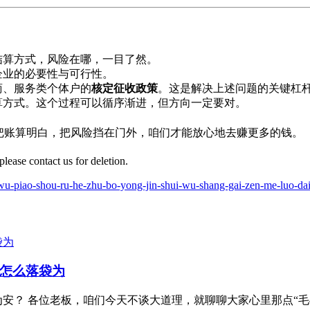
结算方式，风险在哪，一目了然。
企业的必要性与可行性。
商、服务类个体户的
核定征收政策
。这是解决上述问题的关键杠
算方式。这个过程可以循序渐进，但方向一定要对。
把账算明白，把风险挡在门外，咱们才能放心地去赚更多的钱。
 please contact us for deletion.
u-piao-shou-ru-he-zhu-bo-yong-jin-shui-wu-shang-gai-zen-me-luo-dai
该怎么落袋为
安？ 各位老板，咱们今天不谈大道理，就聊聊大家心里那点“毛毛