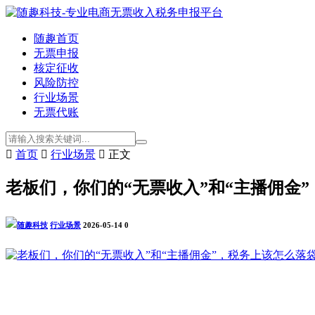
随趣首页
无票申报
核定征收
风险防控
行业场景
无票代账

首页

行业场景

正文
老板们，你们的“无票收入”和“主播佣金
随趣科技
行业场景
2026-05-14
0