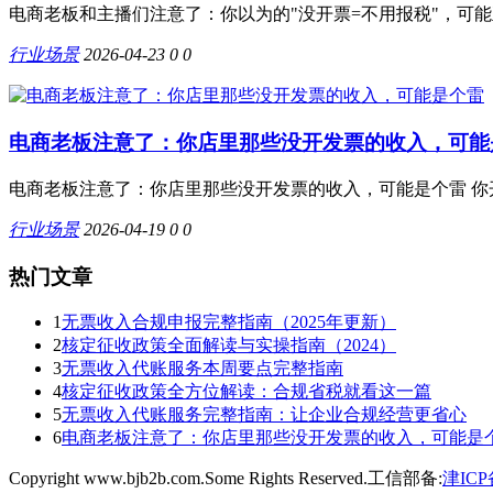
电商老板和主播们注意了：你以为的"没开票=不用报税"，可能
行业场景
2026-04-23
0
0
电商老板注意了：你店里那些没开发票的收入，可能
电商老板注意了：你店里那些没开发票的收入，可能是个雷 你
行业场景
2026-04-19
0
0
热门文章
1
无票收入合规申报完整指南（2025年更新）
2
核定征收政策全面解读与实操指南（2024）
3
无票收入代账服务本周要点完整指南
4
核定征收政策全方位解读：合规省税就看这一篇
5
无票收入代账服务完整指南：让企业合规经营更省心
6
电商老板注意了：你店里那些没开发票的收入，可能是
Copyright www.bjb2b.com.Some Rights Reserved.工信部备:
津ICP