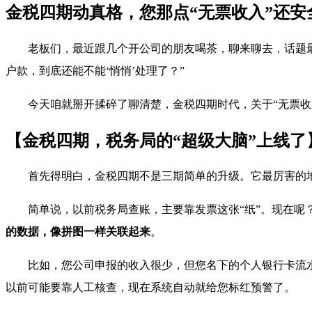
金税四期动真格，您那点“无票收入”还安
老板们，最近跟几个开公司的朋友喝茶，聊来聊去，话题
户款，到底还能不能‘悄悄’处理了？”
今天咱就掰开揉碎了聊清楚，金税四期时代，关于“无票收
【金税四期，税务局的“超级大脑”上线了
首先得明白，金税四期不是三期简单的升级。它最厉害的
简单说，以前税务局查账，主要靠发票这张“纸”。现在呢
的数据，像拼图一样关联起来
。
比如，您公司申报的收入很少，但您名下的个人银行卡流水
以前可能要靠人工核查，现在系统自动就给您标红预警了。