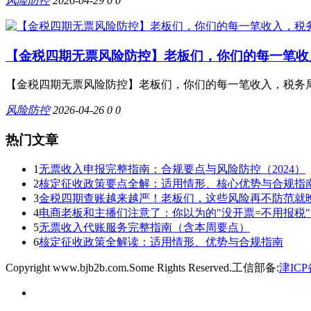
风险防控
2026-04-29
0
0
【金税四期无票风险防控】老板们，你们的每一笔收
【金税四期无票风险防控】老板们，你们的每一笔收入，税务局
风险防控
2026-04-26
0
0
热门文章
1
无票收入申报完整指南：合规要点与风险防控（2024）
2
核定征收政策要点全解：适用情形、核心优势与合规指
3
金税四期查账越来越严！老板们，这些风险再不防范就
4
电商老板和主播们注意了：你以为的"没开票=不用报税
5
无票收入代账服务完整指南（含本周要点）
6
核定征收政策全解读：适用情形、优势与合规指南
Copyright www.bjb2b.com.Some Rights Reserved.工信部备:
津ICP