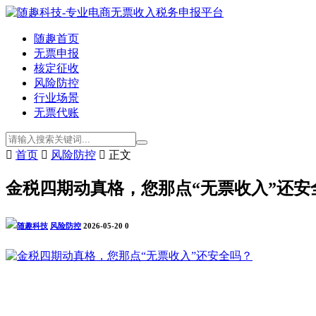
随趣首页
无票申报
核定征收
风险防控
行业场景
无票代账

首页

风险防控

正文
金税四期动真格，您那点“无票收入”还安
随趣科技
风险防控
2026-05-20
0